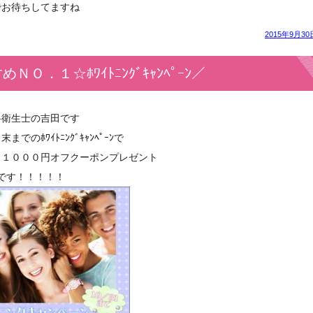
でお待ちしてますね
2015年9月30
ＮＯ．１☆ﾎﾜｲﾄﾆﾝｸﾞｷｬﾝﾍﾟｰﾝ／
科衛生士の吉田です
でのﾎﾜｲﾄﾆﾝｸﾞｷｬﾝﾍﾟｰﾝで
＆１０００円オフクーポンプレゼント
施中です！！！！！