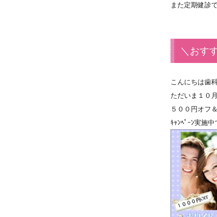
また定期健診
＼おすすめ
こんにちは歯
ただいま１０月末ま
５００円オフ
ｷｬﾝﾍﾟｰﾝ実