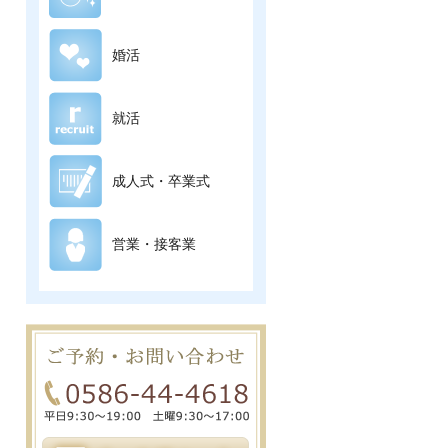
婚活
就活
成人式・卒業式
営業・接客業