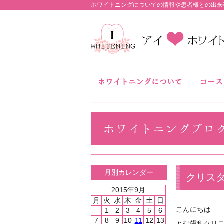
ホワイトニングについての情報や患者様との出来
月別カレンダー
クリスタ
2015年9月
月
火
水
木
金
土
日
こんにちは
1
2
3
4
5
6
7
8
9
10
11
12
13
とむ歯科クリ