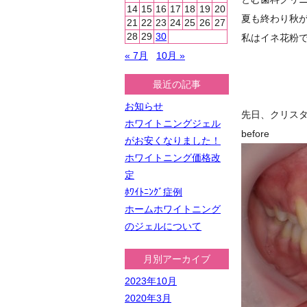
14
15
16
17
18
19
20
夏も終わり秋
21
22
23
24
25
26
27
28
29
30
私はイネ花粉
« 7月
10月 »
最近の記事
お知らせ
先日、クリス
ホワイトニングジェル
b
がお安くなりました！
ホワイトニング価格改
定
ﾎﾜｲﾄﾆﾝｸﾞ症例
ホームホワイトニング
のジェルについて
月別アーカイブ
2023年10月
2020年3月