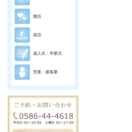
婚活
就活
成人式・卒業式
営業・接客業