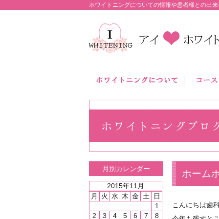
ホワイトニングについての情報や患者様との出来
月別カレンダー
ホーム
2015年11月
月
火
水
木
金
土
日
こんにちは歯
1
2
3
4
5
6
7
8
今年も残すとこ