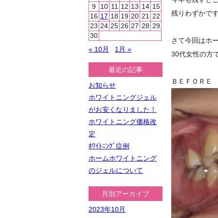
9
10
11
12
13
14
15
残りわずかです
16
17
18
19
20
21
22
23
24
25
26
27
28
29
30
さて今回はホ
« 10月
1月 »
30代女性の方
最近の記事
ＢＥＦＯＲＥ
お知らせ
ホワイトニングジェル
がお安くなりました！
ホワイトニング価格改
定
ﾎﾜｲﾄﾆﾝｸﾞ症例
ホームホワイトニング
のジェルについて
月別アーカイブ
2023年10月