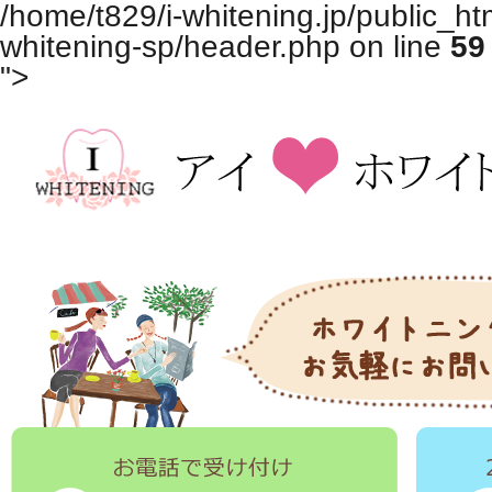
/home/t829/i-whitening.jp/public_ht
whitening-sp/header.php on line
59
">