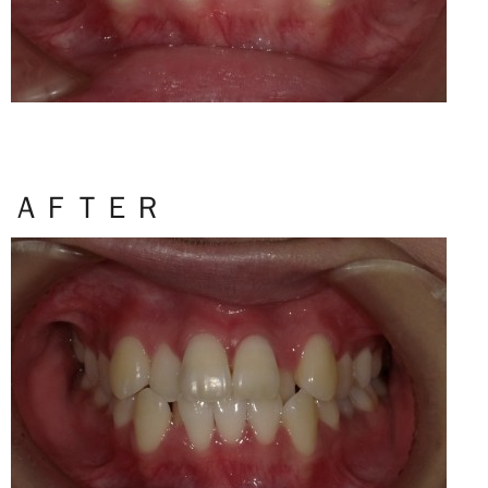
ＡＦＴＥＲ