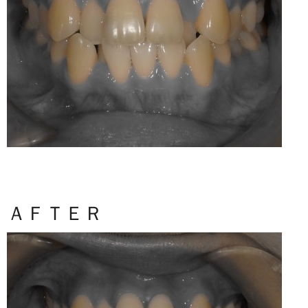
ＡＦＴＥＲ