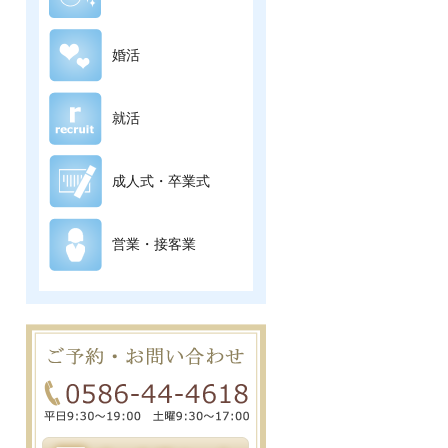
婚活
就活
成人式・卒業式
営業・接客業