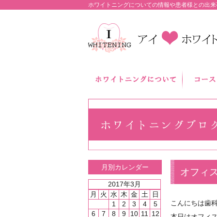
ホワイトニングについての情報や患者様との出来
月別カレンダー
オフィ
2017年3月
月
火
水
木
金
土
日
こんにちは歯
1
2
3
4
5
6
7
8
9
10
11
12
本日はオフィ