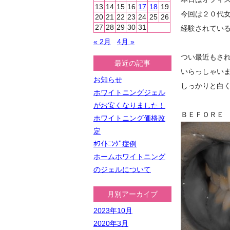
13
14
15
16
17
18
19
今回は２０代
20
21
22
23
24
25
26
27
28
29
30
31
経験されてい
« 2月
4月 »
つい最近もさ
最近の記事
いらっしゃい
お知らせ
しっかりと白
ホワイトニングジェル
がお安くなりました！
ＢＥＦＯＲＥ
ホワイトニング価格改
定
ﾎﾜｲﾄﾆﾝｸﾞ症例
ホームホワイトニング
のジェルについて
月別アーカイブ
2023年10月
2020年3月