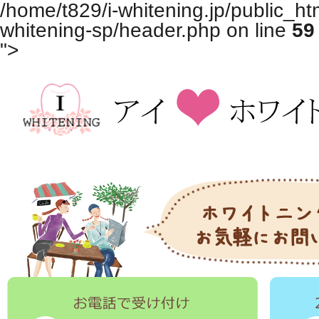
/home/t829/i-whitening.jp/public_ht
whitening-sp/header.php on line
59
">