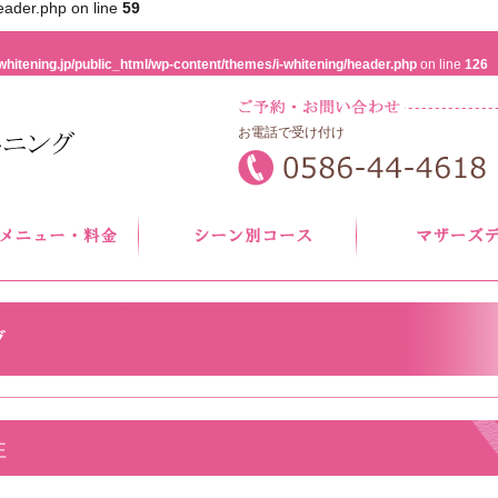
eader.php on line
59
whitening.jp/public_html/wp-content/themes/i-whitening/header.php
on line
126
お電話で受け付け
性