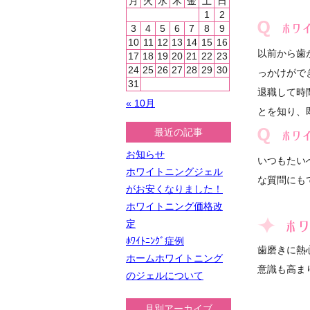
月
火
水
木
金
土
日
1
2
3
4
5
6
7
8
9
10
11
12
13
14
15
16
以前から歯
17
18
19
20
21
22
23
24
25
26
27
28
29
30
っかけがで
31
退職して時
« 10月
とを知り、
最近の記事
お知らせ
いつもたい
ホワイトニングジェル
な質問にも
がお安くなりました！
ホワイトニング価格改
定
ﾎﾜｲﾄﾆﾝｸﾞ症例
歯磨きに熱
ホームホワイトニング
意識も高ま
のジェルについて
月別アーカイブ