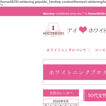
/home/t829/i-whitening.jp/public_html/wp-content/themes/i-whitening/h
">
Warning
: Undefined array key "" in
/home/t829/i-
月別カレンダー
50代女
2026年8月