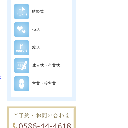
結婚式
婚活
就活
成人式・卒業式
日
営業・接客業