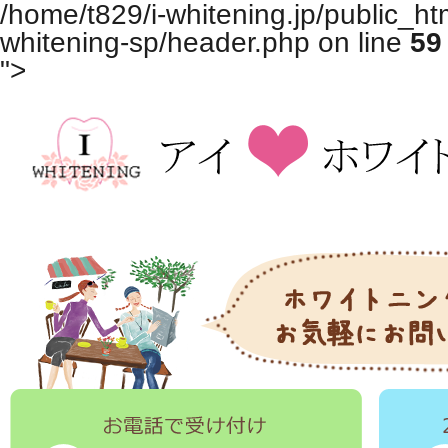
/home/t829/i-whitening.jp/public_ht
whitening-sp/header.php on line
59
">