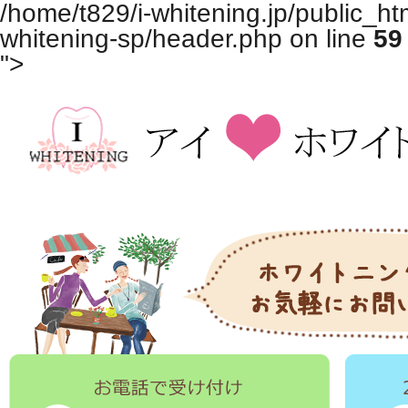
/home/t829/i-whitening.jp/public_ht
whitening-sp/header.php on line
59
">